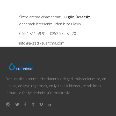
Sizde arıtma cihazlarımızı
30 gün ücretsiz
denemek isterseniz lütfen bize ulaşın.
0 554 811 59 91 – 0252 572 84 20
info@akgediksuaritma.com
Yeni nesil su arıtma cihazlarını siz değerli müşterilerimize, en
ucuza, en iyiyi ulaştırmak, en iyi teknik hizmeti, verebilmek
amacı ile faaliyetlerimizi yürütmekteyiz